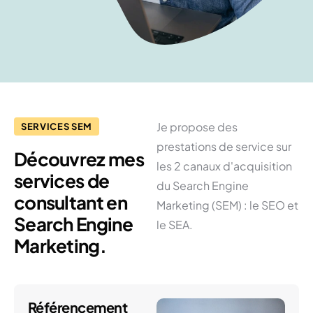
Je propose des
SERVICES SEM
prestations de service sur
Découvrez mes
les 2 canaux d'acquisition
services de
du Search Engine
consultant en
Marketing (SEM) : le SEO et
Search Engine
le SEA.
Marketing.
Référencement