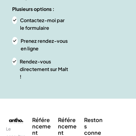
Plusieurs options :
Contactez-moi par
le formulaire
Prenez rendez-vous
en ligne
Rendez-vous
directement sur Malt
!
Référe
Référe
Reston
nceme
nceme
s
Le
nt
nt
conne