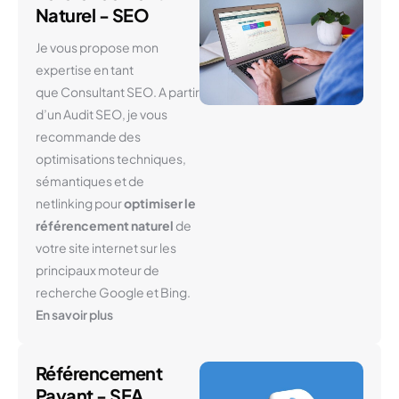
Naturel - SEO
Je vous propose mon
expertise en tant
que Consultant SEO. A partir
d’un Audit SEO, je vous
recommande des
optimisations techniques,
sémantiques et de
netlinking pour
optimiser le
référencement naturel
de
votre site internet sur les
principaux moteur de
recherche Google et Bing.
En savoir plus
Référencement
Payant - SEA