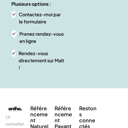
Plusieurs options :
Contactez-moi par
le formulaire
Prenez rendez-vous
en ligne
Rendez-vous
directement sur Malt
!
Référe
Référe
Reston
nceme
nceme
s
Le
nt
nt
conne
consultan
Naturel
Payant
ctés