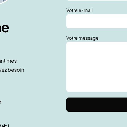
Votre e-mail
ne
Votre message
ant mes
vez besoin
e
lt !