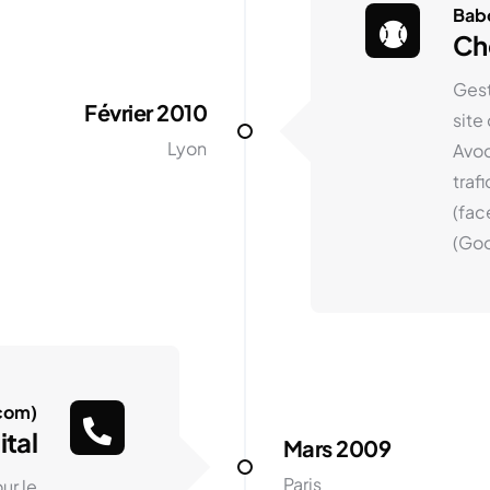
Babo
Che
Gest
Février 2010
site
Lyon
Avoc
traf
(fac
(Goo
com)
ital
Mars 2009
Paris
ur le