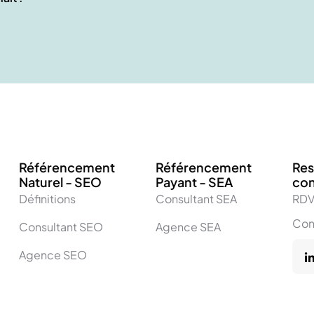
Référencement
Référencement
Res
Naturel - SEO
Payant - SEA
co
Définitions
Consultant SEA
RDV
Con
Consultant SEO
Agence SEA
Agence SEO