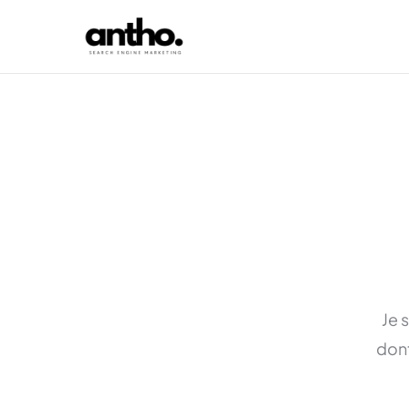
Je 
dont