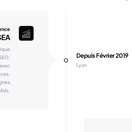
ience
SEA
tique
Depuis Février 2019
 SEO.
Lyon
avec
nces.
agnes
Ads.