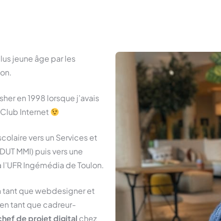
lus jeune âge par les
ion.
sher en 1998 lorsque j’avais
 Club Internet
colaire vers un Services et
UT MMI) puis vers une
l’
UFR Ingémédia
de Toulon.
n tant que webdesigner et
 en tant que cadreur-
chef de projet digital
chez