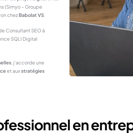
ns (Simyo – Groupe
Lyon chez
Babolat VS
.
 de Consultant SEO à
ence SQLI Digital
elles
, j’accorde une
nce
et aux
stratégies
fessionnel en entrep