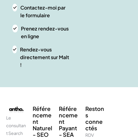
Contactez-moi par
le formulaire
Prenez rendez-vous
en ligne
Rendez-vous
directement sur Malt
!
Référe
Référe
Reston
nceme
nceme
s
Le
nt
nt
conne
consultan
Naturel
Payant
ctés
t Search
- SEO
- SEA
RDV