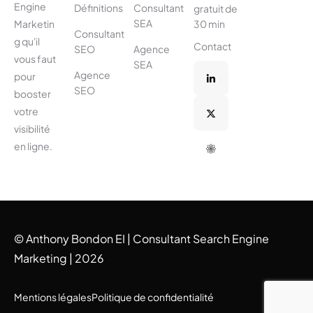
Engine
Définitions
Consultant
gratuit de
SEA
30 min
Marketin
Consultant
g qu'il
Contact
SEO
Agence
vous faut
SEA
Agence
pour
SEO
booster
votre
visibilité
en ligne.
© Anthony Bondon EI | Consultant Search Engine
Marketing | 2026
Mentions légales
Politique de confidentialité